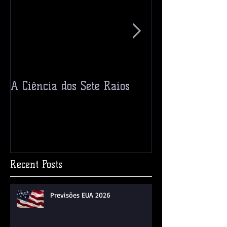
A Ciência dos Sete Raios
Ceres! Um Pla
Asteroide?
Recent Posts
Previsões EUA 2026