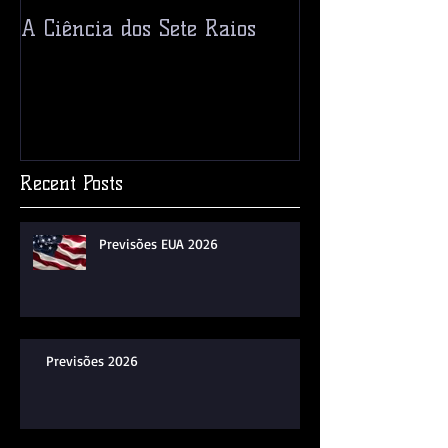
A Ciência dos Sete Raios
Ceres! Um Pla
Asteroide?
Recent Posts
Previsões EUA 2026
Previsões 2026