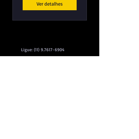
Ver detalhes
Ligue:
(11) 9.7617-6904
Astrologia Esotérica
Rua Charles Astor, 271- Jardim Aurélia- CEP
04118-050
Os pedidos são entregues conforme o agendamento
@2015 by Moisés Fernandes.