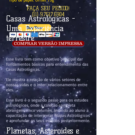
FAÇA SEU PEDIDO!
(11) 9.7617.6904
Casas Astrológicas -
Uma Experiência
terrestre
COMPRAR VERSÃO IMPRESSA
Esse livro tem como objetivo principal dar
fundamentos básicos para entendimento das
Casas Astrológicas.
Ele mostra a relação de vários setores de
nossas vidas e o inter-relacionamento entre
eles.
Esse livro é o segundo passo para os estudos
astrológicos, onde a coleção completa
abrangem cinco volumes, levando ao aluno a
capacitação de interpretar Mapas Astrológicos
e aprofundar os seus estudos posteriormente.
Planetas, Asteroides e