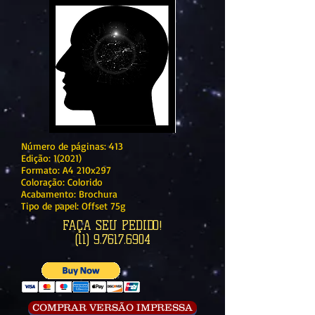
Número de páginas: 413
Edição: 1(2021)
Formato: A4 210x297
Coloração: Colorido
Acabamento: Brochura
Tipo de papel: Offset 75g
FAÇA SEU PEDIDO!
(11) 9.7617.6904
COMPRAR VERSÃO IMPRESSA