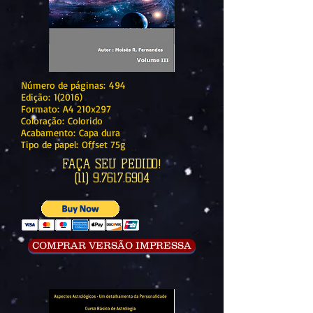
Número de páginas: 494
Edição: 1(2016)
Formato: A4 210x297
Coloração: Colorido
Acabamento: Capa dura
Tipo de papel: Offset 75g
FAÇA SEU PEDIDO!
(11) 9.7617.6904
COMPRAR VERSÃO IMPRESSA