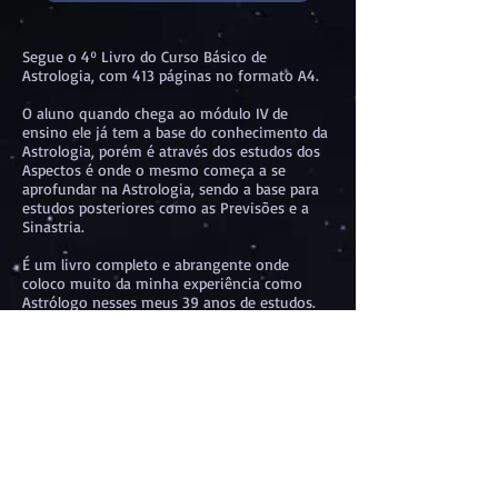
Segue o 4º Livro do Curso Básico de
Astrologia, com 413 páginas no formato A4.
O aluno quando chega ao módulo IV de
ensino ele já tem a base do conhecimento da
Astrologia, porém é através dos estudos dos
Aspectos é onde o mesmo começa a se
aprofundar na Astrologia, sendo a base para
estudos posteriores como as Previsões e a
Sinastria.
É um livro completo e abrangente onde
coloco muito da minha experiência como
Astrólogo nesses meus 39 anos de estudos.
Nesse livro aprofundamos os estudos da
personalidade do nato, bem como no nosso
autoconheciemento.
Esse livro é o quarto passo para os estudos
astrológicos, onde a coleção completa (do
básico) abrangem cinco volumes, levando ao
aluno a capacitação de interpretar Mapas
Astrológicos e aprofundar os seus estudos
posteriormente.