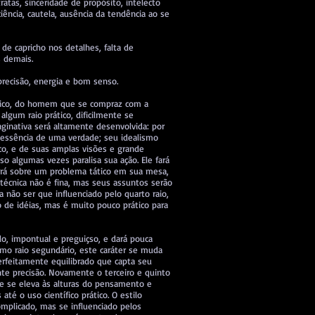
atas, sinceridade de propósito, intelecto
iência, cautela, ausência da tendência ao se
a de capricho nos detalhes, falta de
s demais.
 precisão, energia e bom senso.
ísico, do homem que se compraz com a
lgum raio prático, dificilmente se
ginativa será altamente desenvolvida: por
a essência de uma verdade; seu idealismo
co, e de suas amplas visões e grande
so algumas vezes paralisa sua ação. Ele fará
á sobre um problema tático em sua mesa,
écnica não é fina, mas seus assuntos serão
 não ser que influenciado pelo quarto raio,
o de idéias, mas é muito pouco prático para
do, impontual e preguiçso, e dará pouca
como raio segundário, este caráter se muda
perfeitamente equilibrado que capta seu
te precisão. Novamente o terceiro e quinto
e se eleva às alturas do pensamento e
té o uso científico prático. O estilo
omplicado, mas se influenciado pelos