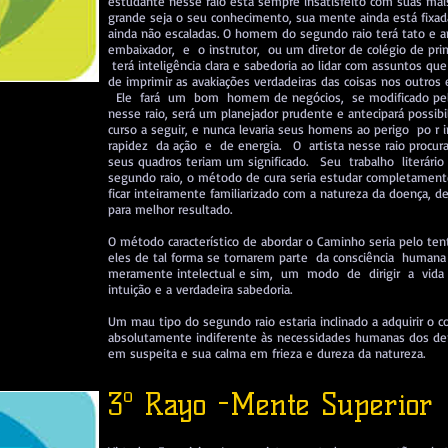
estudante nesse raio está sempre insatisfeito com suas mais
grande seja o seu conhecimento, sua mente ainda está fixad
ainda não escaladas. O homem do segundo raio terá tato e
embaixador, e o instrutor, ou um diretor de colégio de pr
terá inteligência clara e sabedoria ao lidar com assuntos qu
de imprimir as avakiações verdadeiras das coisas nos outros e
Ele fará um bom homem de negócios, se modificado pelo q
nesse raio, será um planejador prudente e antecipará possibi
curso a seguir, e nunca levaria seus homens ao perigo po r 
rapidez da ação e de energia. O artista nesse raio procura
seus quadros teriam um significado. Seu trabalho literário
segundo raio, o método de cura seria estudar completamen
ficar inteiramente familiarizado com a natureza da doença, 
para melhor resultado.
O método característico de abordar o Caminho seria pelo te
eles de tal forma se tornarem parte da consciência hum
meramente intelectual e sim, um modo de dirigir a vida 
intuição e a verdadeira sabedoria.
Um mau tipo do segundo raio estaria inclinado a adquirir o
absolutamente indiferente às necessidades humanas dos de
em suspeita e sua calma em frieza e dureza da natureza.
3º Rayo -Mente Superior