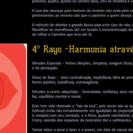
primeiro, quarto, quinto ou sétimo raios, isto se modifica e
A cura das doenças pelo homem do terceiro raio seria pelo u
pertencentes ao mesmo raio que o paciente a quem deseja al
O método de abordar a grande Busca para este tipo de raio,
filosóficas ou metafísicas até ser levado à conscientização 
do trilhar o Caminho que leva até lá.
4º Rayo -Harmonia através
Virtudes Especiais - Fortes afeições, simpatia, coragem físic
e de percepção.
Vícios do Rayo - Auto-centralização, implicância, falta de pre
fortes paixões, indolência, extravagância.
Virtudes a serem adquiridas - Serenidade, confiança, auto-co
faz, equilíbrio mental e moral.
Este tem sido chamado o "raio da luta", pois neste raio as qu
(inércia) estão tão estranhamente em igualdade de proporç
é rompida com seu combate, e o fruto, quando satisfatório
Cristo, nascido dos espamos da constante dor e sofrimento.
Tamas induz a amar o lazer e o prazer, um ódio de causar dor