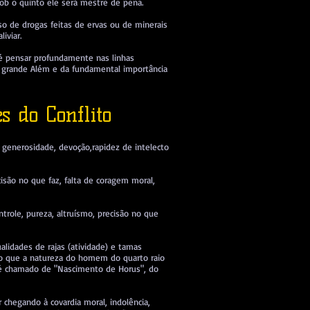
 sob o quinto ele será mestre de pena.
so de drogas feitas de ervas ou de minerais
iviar.
 é pensar profundamente nas linhas
do grande Além e da fundamental importância
 do Conflito
a, generosidade, devoção,rapidez de intelecto
cisão no que faz, falta de coragem moral,
ntrole, pureza, altruísmo, precisão no que
alidades de rajas (atividade) e tamas
ão que a natureza do homem do quarto raio
, é chamado de "Nascimento de Horus", do
 chegando à covardia moral, indolência,