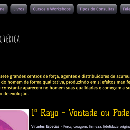
ine
Livros
Cursos e Workshops
Tipos de Consultas
Fal
otérica
ete grandes centros de força, agentes e distribuidores de acumul
 do homem de forma qualitativa, produzindo em si efeitos manife
de constante aparecem no homem suas qualidades e começam a sur
o de evolução..
1º Rayo - Vontade ou Pode
Virtudes Especias
- Força, coragem, firmeza, fidelidade orig