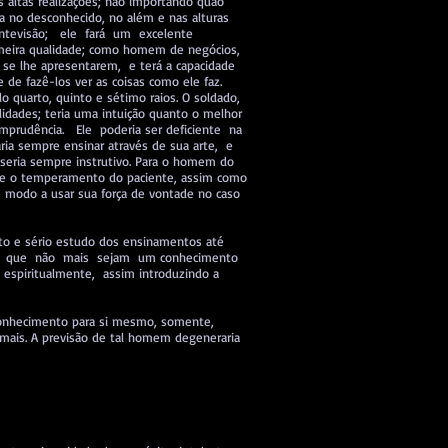
 altas realizações; não importando quão
a no desconhecido, no além e nas alturas
 antevisão; ele fará um excelente
imeira qualidade; como homem de negócios,
e se lhe apresentarem, e terá a capacidade
 de fazê-los ver as coisas como ele faz.
uarto, quinto e sétimo raios. O soldado,
lidades; teria uma intuição quanto o melhor
imprudência. Ele poderia ser deficiente na
ria sempre ensinar através de sua arte, e
 seria sempre instrutivo. Para o homem do
te o temperamento do paciente, assim como
de modo a usar sua força de vontade no caso
nto e sério estudo dos ensinamentos até
ana que não mais sejam um conhecimento
espiritualmente, assim introduzindo a
 conhecimento para si mesmo, somente,
mais. A previsão de tal homem degeneraria