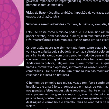
governar, capacidade de captargrandes questões com a mente
homens e com as medidas.
Vícios do Rayo
- Orgulho, ambição, imposição da vontade, dure
outros, obstinação, raiva.
Virtudes a serem adquiridas
- Ternura, humildade, simpatia, t
Falou-se deste como o raio do poder, e ele tem sido assi
poder sozinho, sem sabedoria e amor, resultaria numa força
três características estão reunidas, ele se torna um raio criat
Os que estão neste raio têm vontade forte, tanto para o b
vontade é dirigida pela sabedoria e tornada altruísta pelo 
para frente de acordo com o seu próprio modo de pensar. Ele
condene, mas em qualquer caso ele está a frente em sua p
toda carreira pública, alguém em quem confiar e a qu
fracos e combaterá a opressão, intimorato às consequências
comentários. De outro lado, um primeiro raio não modifi
crueldade e dureza de natureza.
O homem do primeiro raio muitas vezes tem forte sentiment
imediato; ele amará fortes contrastes e massas de cor, mas 
nos grandes efeitos orquestrais e coros retumbante e, se m
raios, poderá ser um grande compositor, mas não de outro 
para os tons,o outro que é cego para as cores quanto às to
destinguirá o vermelho e o amarelo, mas se confundirá de m
violeta.