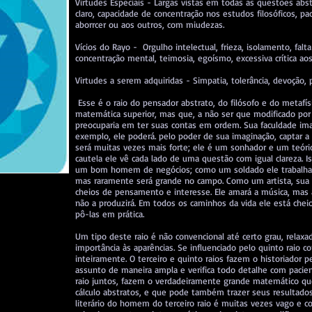
Virtudes Especiais - Largas vistas em todas as questões abstr
claro, capacidade de concentração nos estudos filosóficos, pac
aborrcer ou aos outros, com miudezas.
Vícios do Rayo - Orgulho intelectual, frieza, isolamento, falt
concentração mental, teimosia, egoísmo, excessiva crítica ao
Virtudes a serem adquiridas - Simpatia, tolerância, devoção,
Esse é o raio do pensador abstrato, do filósofo e do metaf
matemática superior, mas que, a não ser que modificado por a
preocuparia em ter suas contas em ordem. Sua faculdade ima
exemplo, ele poderá. pelo poder de sua imaginação, captar 
será muitas vezes mais forte; ele é um sonhador e um teóri
cautela ele vê cada lado de uma questão com igual clareza. Is
um bom homem de negócios; como um soldado ele trabalhar
mas raramente será grande no campo. Como um artista, sua t
cheios de pensamento e interesse. Ele amará a música, mas a
não a produzirá. Em todos os caminhos da vida ele está chei
pô-las em prática.
Um tipo deste raio é não convencional até certo grau, relaxa
importância às aparências. Se influenciado pelo quinto raio 
inteiramente. O terceiro e quinto raios fazem o historiador 
assunto de maneira ampla e verifica todo detalhe com pacien
raio juntos, fazem o verdadeiramente grande matemático qu
cálculo abstratos, e que pode também trazer seus resultados a
literário do homem do terceiro raio é muitas vezes vago e c