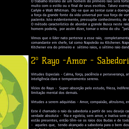
O trabalho literário de um homem do primeiro raio será fort
muito com o estilo ou o final de seus escritos. Talvez exe
Carlyle e Walt Whitman. Diz-se que ao tentar curar a doenç
a força da grande fonte da vida universal por sua força de v
paciente. Isto evidentemente, pressupõe conhecimento, de s
O método característico de abordar a grande Busca neste raio
homem poderia, por assim dizer, tomar o reino do céu "pe
Vimos que o líder nato pertence a esse raio, completamen
comandante em chefe, tal como Napoleão ou Kitchener. Napol
Kitchener era do primeiro e sétimo raios, o sétimo raio dan
2º Rayo -Amor - Sabedor
Virtudes Especiais - Calma, força, paciência e perseverança, a
inteligência clara e temperamento sereno.
Vícios do Rayo - Super-absorção pelo estudo, frieza, indifer
limitação mental dos demais.
Virtudes a serem adquiridas - Amor, compaixão, altruísmo, en
Este é chamado o raio da sabedoria a partir de seu desejo ca
verdade absoluta - fria e egoísta, sem amor, e inativa s
estão presentes, então têm-se os raios dos Budas e de to
- aqueles que, tendo alcançado a sabedoria para o bem do