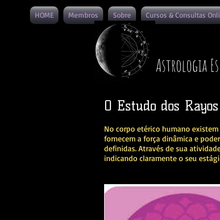
HOME
Membros
Sobre
Cursos & Consultas Onl
Astrologia Es
O Estudo dos Rayos
No corpo etérico humano existem s
fornecem a força dinâmica e poder
definidas. Através de sua ativida
indicando claramente o seu estági