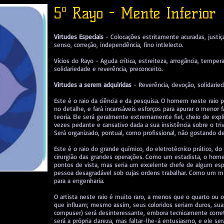
5º Rayo - Mente Inferior
Virtudes Especiais
- Colocações estritamente acuradas, justiç
senso, correção, independência, fino intlelecto.
Vícios do Rayo - Aguda crítica, estreiteza, arrogância, temp
solidariedade e reverência, preconceito.
Virtudes a serem adquiridas
- Reverência, devoção, solidarie
Este é o raio da ciência e da pesquisa. O homem neste raio 
no detalhe, e fará incansáveis esforços para apurar o menor fa
teoria. Ele será geralmente extremamente fiel, cheio de expl
vezes pedante e cansativo dada a sua insistência sobre o triv
Será organizado, pontual, como profissional, não gostando de
Este é o raio do grande químico, do eletrotécnico prático, do
cirurgião das grandes operações. Como um estadista, o home
pontos de vista, mas seria um excelente chefe de algum es
pessoa desagradável sob cujas ordens trabalhar. Como um milit
para a engenharia.
O artista neste raio é muito raro, a menos que o quarto ou o
que influam; mesmo assim, seus coloridos seriam duros, suas
compuser) será desinteressante, embora tecnicamente correta
será a própria clareza, mas faltar-lhe-á entusiasmo, e ele s