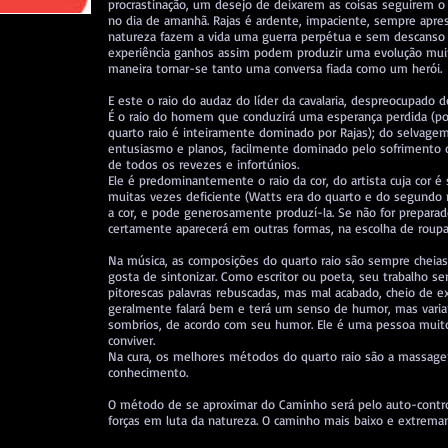
procrastinação, um desejo de deixarem as coisas seguirem o 
no dia de amanhã. Rajas é ardente, impaciente, sempre apres
natureza fazem a vida uma guerra perpétua e sem descanso p
experiência ganhos assim podem produzir uma evolução m
maneira tornar-se tanto uma conversa fiada como um herói.
E este o raio do audaz do líder da cavalaria, despreocupado 
É o raio do homem que conduzirá uma esperança perdida (
quarto raio é inteiramente dominado por Rajas); do selvagem
entusiasmo e planos, facilmente dominado pelo sofrimento 
de todos os revezes e infortúnios.
Ele é predominantemente o raio da cor, do artista cuja cor
muitas vezes deficiente (Watts era do quarto e do segundo
a cor, e pode generosamente produzí-la. Se não for preparad
certamente aparecerá em outras formas, na escolha de roupa
Na música, as composições do quarto raio são sempre cheia
gosta de sintonizar. Como escritor ou poeta, seu trabalho se
pitorescas palavras rebuscadas, mas mal acabado, cheio de e
geralmente falará bem e terá um senso de humor, mas variará
sombrios, de acordo com seu humor. Ele é uma pessoa muito 
conviver.
Na cura, os melhores métodos do quarto raio são a massa
conhecimento.
O método de se aproximar do Caminho será pelo auto-control
forças em luta da natureza. O caminho mais baixo e extrema