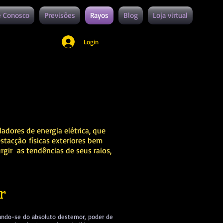
e Conosco
Previsões
Rayos
Blog
Loja virtual
Login
adores de energia elétrica, que
stacção físicas exteriores bem
gir as tendências de seus raios,
r
inando-se do absoluto destemor, poder de