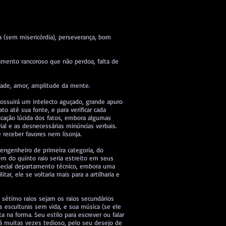
a (sem misericórdia), perseverança, bom
eramento rancoroso que não perdoa, falta de
dade, amor, amplitude da mente.
possuirá um intelecto aguçado, grande apuro
to até sua fonte, e para verificar cada
icação lúcida dos fatos, embora algumas
ial e as desnecessárias minúncias verbais.
 receber favores nem lisonja.
 engenheiro de primeira categoria, do
m do quinto raio seria estreito em seus
pecial departamento técnico, embora uma
ar, ele se voltaria mais para a artilharia e
 sétimo raios sejam os raios secundários
 esculturas sem vida, e sua música (se ele
 na forma. Seu estilo para escrever ou falar
erá muitas vezes tedioso, pelo seu desejo de