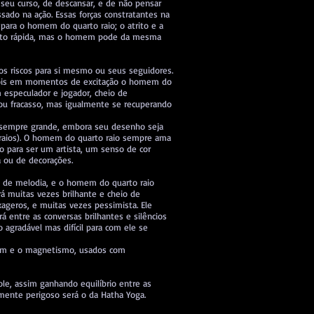
seu curso, de descansar, e de não pensar
sado na ação. Essas forças constratantes na
ara o homem do quarto raio; o atrito e a
uito rápida, mas o homem pode da mesma
dos riscos para si mesmo ou seus seguidores.
pois em momentos de excitação o homem do
 especulador e jogador, cheio de
ou fracasso, mas igualmente se recuperando
 é sempre grande, embora seu desenho seja
 raios). O homem do quarto raio sempre ama
o para ser um artista, um senso de cor
 ou de decorações.
s de melodia, e o homem do quarto raio
rá muitas vezes brilhante e cheio de
xageros, e muitas vezes pessimista. Ele
 entre as conversas brilhantes e silêncios
agradável mas difícil para com ele se
gem e o magnetismo, usados com
e, assim ganhando equilíbrio entre as
mente perigoso será o da Hatha Yoga.