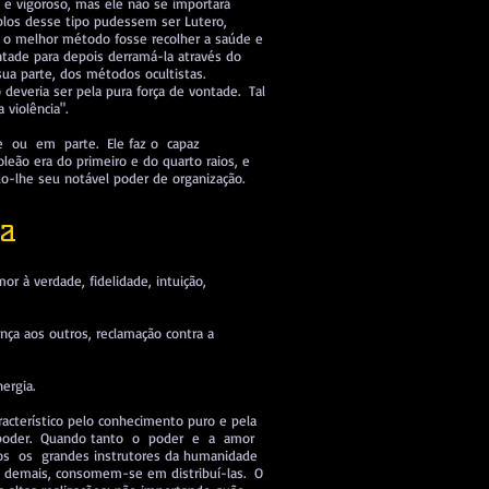
e e vigoroso, mas ele não se importará
mplos desse tipo pudessem ser Lutero,
a o melhor método fosse recolher a saúde e
ontade para depois derramá-la através do
ua parte, dos métodos ocultistas.
 deveria ser pela pura força de vontade. Tal
la violência".
te ou em parte. Ele faz o capaz
eão era do primeiro e do quarto raios, e
do-lhe seu notável poder de organização.
ia
mor à verdade, fidelidade, intuição,
ença aos outros, reclamação contra a
ergia.
racterístico pelo conhecimento puro e pela
em poder. Quando tanto o poder e a amor
dos os grandes instrutores da humanidade
s demais, consomem-se em distribuí-las. O