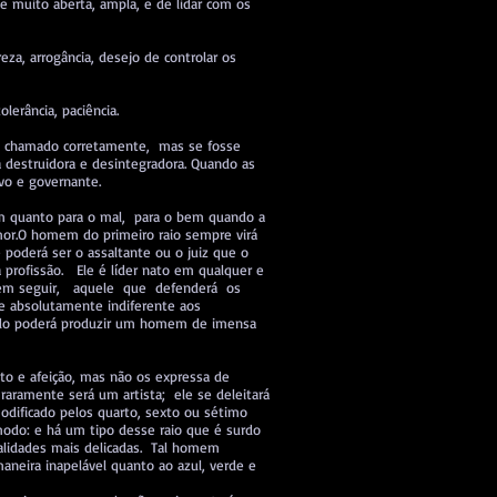
 muito aberta, ampla, e de lidar com os
za, arrogância, desejo de controlar os
olerância, paciência.
m chamado corretamente, mas se fosse
 destruidora e desintegradora. Quando as
ivo e governante.
em quanto para o mal, para o bem quando a
amor.O homem do primeiro raio sempre virá
 poderá ser o assaltante ou o juiz que o
rofissão. Ele é líder nato em qualquer e
em seguir, aquele que defenderá os
 e absolutamente indiferente aos
cado poderá produzir um homem de imensa
o e afeição, mas não os expressa de
raramente será um artista; ele se deleitará
odificado pelos quarto, sexto ou sétimo
modo: e há um tipo desse raio que é surdo
nalidades mais delicadas. Tal homem
aneira inapelável quanto ao azul, verde e