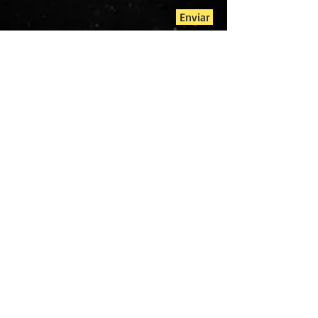
Enviar
Consulta Online
Ligue:
(11) 9.7617-6904
Astrologia Esotérica
Rua Charles Astor, 271- Jardim Aurélia- CEP
04118-050
Os pedidos são entregues conforme o agendamento
@2015 by Moisés Fernandes.