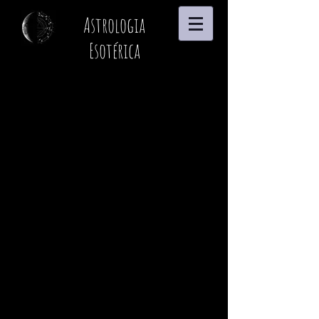
Astrologia
Esotérica
A loja está fechada para manutenção.