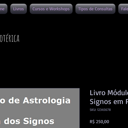
ine
Livros
Cursos e Workshops
Tipos de Consultas
Fal
otérica
Livro Módul
Signos em 
SKU: 12345678
Preço
R$ 250,00