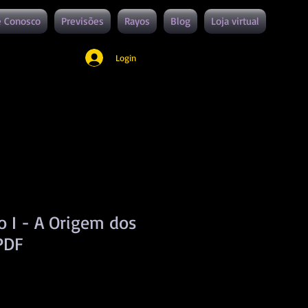
e Conosco
Previsões
Rayos
Blog
Loja virtual
Login
o I - A Origem dos
PDF