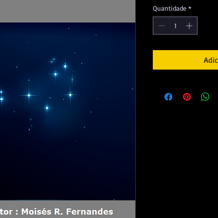
Quantidade
*
Adic