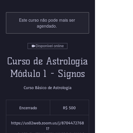
Este curso não pode mais ser
agendado.
Disponível online
Curso de Astrologia
Módulo 1 - Signos
Curso Básico de Astrologia
500
Reais
Encerrado
E
R$ 500
brasileiros
n
c
https://us02web.zoom.us/j/8704472768
e
1?
r