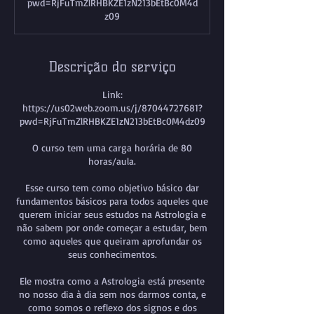
pwd=RjFuTmZlRHBKZE1zN213bEtBc0M4d
r
z09
a
d
o
Descrição do serviço
Link:
https://us02web.zoom.us/j/87044727681?
pwd=RjFuTmZlRHBKZE1zN213bEtBc0M4dz09
O curso tem uma carga horária de 80
horas/aula.
Esse curso tem como objetivo básico dar
fundamentos básicos para todos aqueles que
querem iniciar seus estudos na Astrologia e
não sabem por onde começar a estudar, bem
como aqueles que queiram aprofundar os
seus conhecimentos.
Ele mostra como a Astrologia está presente
no nosso dia à dia sem nos darmos conta, e
como somos o reflexo dos signos e dos