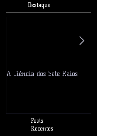
Posts em
Destaque
A Ciência dos Sete Raios
Ceres! Um Pla
Asteroide?
Posts