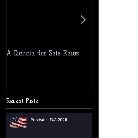
A Ciência dos Sete Raios
Ceres! Um Pla
Asteroide?
Recent Posts
Previsões EUA 2026