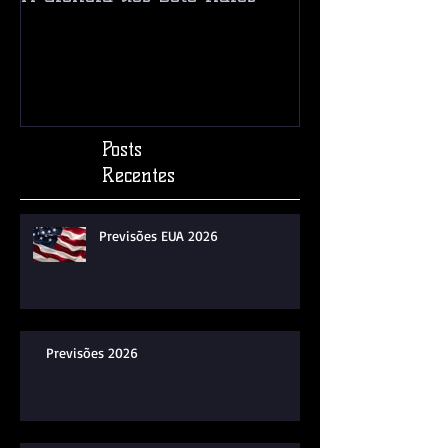
A Ciência dos Sete Raios
Ceres! Um Pla
Asteroide?
Posts
Recentes
Previsões EUA 2026
Previsões 2026