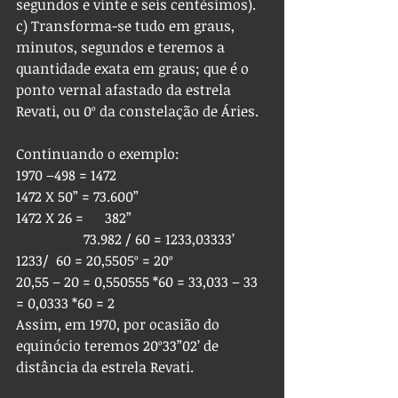
segundos e vinte e seis centésimos).
c) Transforma-se tudo em graus, 
minutos, segundos e teremos a 
quantidade exata em graus; que é o 
ponto vernal afastado da estrela 
Revati, ou 0º da constelação de Áries.
Continuando o exemplo:
1970 –498 = 1472
1472 X 50” = 73.600”
1472 X 26 =      382”
                   73.982 / 60 = 1233,03333’
1233/  60 = 20,5505º = 20º
20,55 – 20 = 0,550555 *60 = 33,033 – 33 
= 0,0333 *60 = 2  
Assim, em 1970, por ocasião do 
equinócio teremos 20º33”02’ de 
distância da estrela Revati.