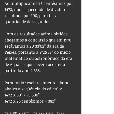
Ao multiplicar os 26 centésimos por 
1472, não esquecendo de dividir o 
resultado por 100, para ter a 
quantidade de segundos.
Com os resultados acima obtidos 
chegamos a conclusão que em 1970 
estávamos a 20º33’02” da era de 
Peixes, portanto a 9º26’58” do início 
matemático ou astronômico da era 
de Aquário, que deverá ocorrer a 
partir do ano 2.658.
Para maior esclarecimento, damos 
abaixo a seqüência do cálculo:
1472 X 50” = 73.600”
1472 X 26 centésimos = 382”
73.600” + 382” = 73.982 / 60 = 1233