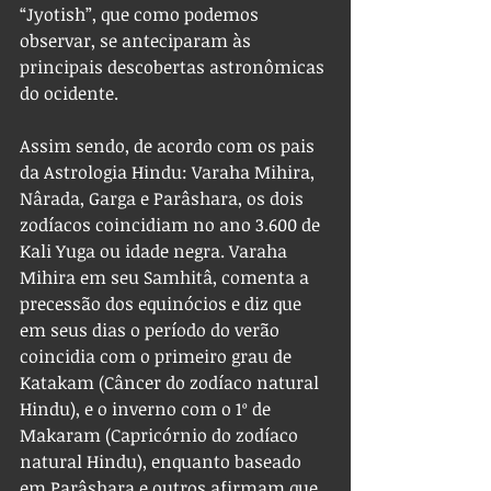
“Jyotish”, que como podemos 
observar, se anteciparam às 
principais descobertas astronômicas 
do ocidente.
Assim sendo, de acordo com os pais 
da Astrologia Hindu: Varaha Mihira, 
Nârada, Garga e Parâshara, os dois 
zodíacos coincidiam no ano 3.600 de 
Kali Yuga ou idade negra. Varaha 
Mihira em seu Samhitâ, comenta a 
precessão dos equinócios e diz que 
em seus dias o período do verão 
coincidia com o primeiro grau de 
Katakam (Câncer do zodíaco natural 
Hindu), e o inverno com o 1º de 
Makaram (Capricórnio do zodíaco 
natural Hindu), enquanto baseado 
em Parâshara e outros afirmam que 