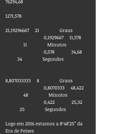
76294,68                                
1271,578                                
21,19296667     21                 Graus
                                0,1929667     11,578       
               11                 Minutos
                                0,578              34,68       
          34                 Segundos
8,807033333     8                 Graus
                                0,8070333     48,422     
               48                 Minutos
                                0,422              25,32      
            25                 Segundos
Logo em 2016 estamos a 8º48’25” da 
Era de Peixes