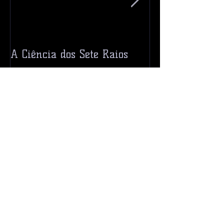
A Ciência dos Sete Raios
Ceres! Um Pla
Asteroide?
Recent Posts
Previsões EUA 2026
Previsões 2026